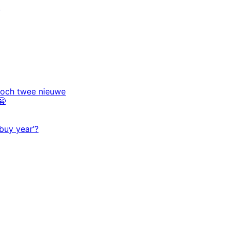
d
 toch twee nieuwe
😬
buy year’?