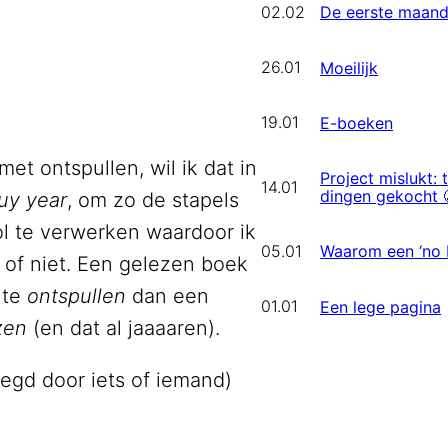
02.02
De eerste maan
26.01
Moeilijk
19.01
E-boeken
et ontspullen, wil ik dat in
Project mislukt:
14.01
dingen gekocht 
uy year
, om zo de stapels
 te verwerken waardoor ik
05.01
Waarom een ‘no 
e of niet. Een gelezen boek
 te
ontspullen
dan een
01.01
Een lege pagina
zen
(en dat al jaaaaren).
legd door iets of iemand)