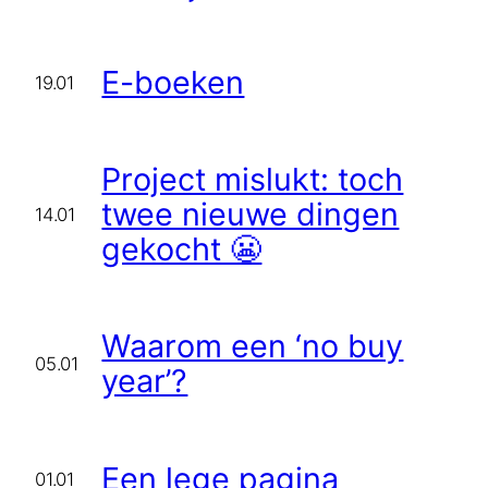
E-boeken
19.01
Project mislukt: toch
twee nieuwe dingen
14.01
gekocht 😬
Waarom een ‘no buy
05.01
year’?
Een lege pagina
01.01