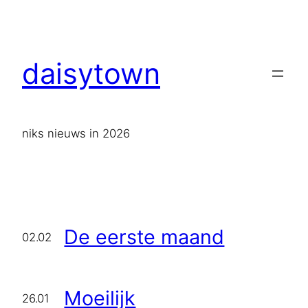
Ga
naar
de
daisytown
inhoud
niks nieuws in 2026
De eerste maand
02.02
Moeilijk
26.01